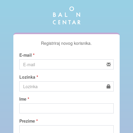
Registriraj novog korisnika.
E-mail
*
Lozinka
*
Ime
*
Prezime
*