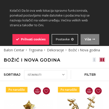
Kolačići Da bi ova web lokacija ispravno funkcionirala,
ponekad postavljamo male datoteke s podacima koji se
nazivaju kolačići na vašem uređaju. Većina velikih web
stranica također to čini.
0
Prihvati
cookies
Postavke
Više
Balon Centar
Trgovina
Dekoracije
Božić i Nova godina
BOŽIĆ I NOVA GODINA
SORTIRAJ
FILTER
Po narudžbi
Po narudžbi