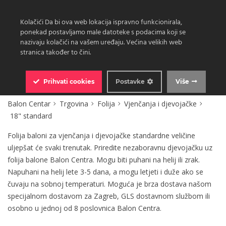
Kolačići Da bi ova web lokacija ispravno funkcionirala,
ponekad postavljamo male datoteke s podacima koji se
nazivaju kolačići na vašem uređaju. Većina velikih web
stranica također to čini.
0
Prihvati
cookies
Postavke
Više
Balon Centar
Trgovina
Folija
Vjenčanja i djevojačke
18" standard
Folija baloni za vjenčanja i djevojačke standardne veličine
uljepšat će svaki trenutak. Priredite nezaboravnu djevojačku uz
folija balone Balon Centra. Mogu biti puhani na helij ili zrak.
Napuhani na helij lete 3-5 dana, a mogu letjeti i duže ako se
čuvaju na sobnoj temperaturi. Moguća je brza dostava našom
specijalnom dostavom za Zagreb, GLS dostavnom službom ili
osobno u jednoj od 8 poslovnica Balon Centra.