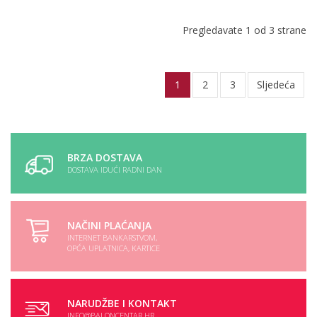
Pregledavate 1 od 3 strane
1
2
3
Sljedeća
BRZA DOSTAVA
DOSTAVA IDUĆI RADNI DAN
NAČINI PLAĆANJA
INTERNET BANKARSTVOM,
OPĆA UPLATNICA, KARTICE
NARUDŽBE I KONTAKT
INFO@BALONCENTAR.HR