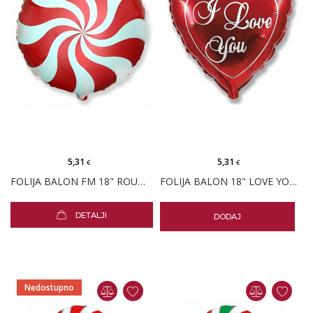
5,31
5,31
€
€
FOLIJA BALON FM 18" ROUND CANDY RED
FOLIJA BALON 18" LOVE YOU CRVENO SRCE PK
DETALJI
DODAJ
Nedostupno