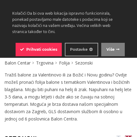
Kolačići Da bi ova web lokacija ispravno funkcionirala,
ponekad postavljamo male datoteke s podacima koji se
nazivaju kolačići na vašem uređaju. Većina velikih web
stranica također to čini.
0
Prihvati
cookies
Postavke
Više
Balon Centar
Trgovina
Folija
Sezonski
Tražiš balone za Valentinovo ili za Božić i Novu godinu? Ovdje
možeš pronaći folija balone s tematikom Valentinova i božićnih
blagdana. Mogu biti puhani na helij ili zrak. Napuhani na helij lete
3-5 dana, a mogu letjeti i duže ako se čuvaju na sobnoj
temperaturi. Moguća je brza dostava našom specijalnom
dostavom za Zagreb, GLS dostavnom službom ili osobno u
jednoj od 6 poslovnica Balon Centra.