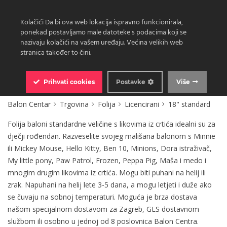
Kolačići Da bi ova web lokacija ispravno funkcionirala,
ponekad postavljamo male datoteke s podacima koji se
nazivaju kolačići na vašem uređaju. Većina velikih web
stranica također to čini.
0
Prihvati
cookies
Postavke
Više
Balon Centar
Trgovina
Folija
Licencirani
18" standard
Folija baloni standardne veličine s likovima iz crtića idealni su za
dječji rođendan. Razveselite svojeg mališana balonom s Minnie
ili Mickey Mouse, Hello Kitty, Ben 10, Minions, Dora istraživač,
My little pony, Paw Patrol, Frozen, Peppa Pig, Maša i medo i
mnogim drugim likovima iz crtića. Mogu biti puhani na helij ili
zrak. Napuhani na helij lete 3-5 dana, a mogu letjeti i duže ako
se čuvaju na sobnoj temperaturi. Moguća je brza dostava
našom specijalnom dostavom za Zagreb, GLS dostavnom
službom ili osobno u jednoj od 8 poslovnica Balon Centra.