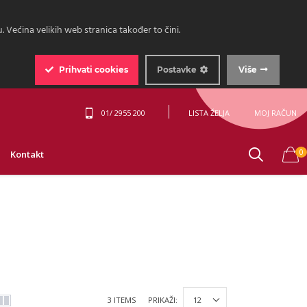
 Većina velikih web stranica također to čini.
Prihvati
cookies
Postavke
Više
01/ 2955 200
LISTA ŽELJA
MOJ RAČUN
0
Kontakt
3 ITEMS
PRIKAŽI: