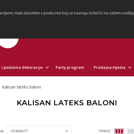
avljamo male datoteke s podacima koji se nazivaju kolačići na vašem uređaju.
 i poslovne dekoracije
Party program
Prodajna mjesta
Kalisan lateks baloni
KALISAN LATEKS BALONI
AJ:
PRIKAZ: