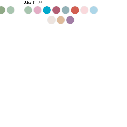
0,93
/ JM:
€
ODABERITE OPCIJU