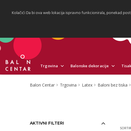
Kolačići Da bi ova web lokacija ispravno funkcionirala, ponekad post
Trgovina
Balonske dekoracije
Tisak
Balon Centar
Trgovina
Latex
Baloni bez tiska
AKTIVNI FILTERI
SORTIR