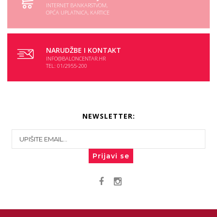
INTERNET BANKARSTVOM,
OPĆA UPLATNICA, KARTICE
NARUDŽBE I KONTAKT
INFO@BALONCENTAR.HR
TEL: 01/2955-200
NEWSLETTER:
Prijavi se