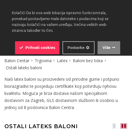
Kolačići Da bi ova web lokacija ispravno funkcionirala,
ponekad postavljamo male datoteke s podacima koji se
nazivaju kolačići na vašem uređaju. Većina velikih web
stranica također to čini.
0
Prihvati
cookies
Postavke
Više
Balon Centar
Trgovina
Latex
Baloni bez tiska
Ostali lateks baloni
Naši latex baloni su proizvedeni od prirodne gume i potpuno
biorazgradivi te posjeduju certifikate koji potvrđuju njihovu
kvalitetu. Moguća je brza dostava našom specijalnom
dostavom za Zagreb, GLS dostavnom službom ili osobno u
jednoj od 8 poslovnica Balon Centra.
OSTALI LATEKS BALONI