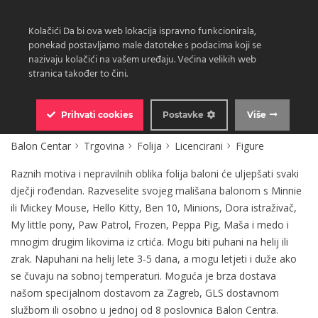
Kolačići Da bi ova web lokacija ispravno funkcionirala,
ponekad postavljamo male datoteke s podacima koji se
nazivaju kolačići na vašem uređaju. Većina velikih web
stranica također to čini.
0
Prihvati
cookies
Postavke
Više
Balon Centar
Trgovina
Folija
Licencirani
Figure
Raznih motiva i nepravilnih oblika folija baloni će uljepšati svaki
dječji rođendan. Razveselite svojeg mališana balonom s Minnie
ili Mickey Mouse, Hello Kitty, Ben 10, Minions, Dora istraživač,
My little pony, Paw Patrol, Frozen, Peppa Pig, Maša i medo i
mnogim drugim likovima iz crtića. Mogu biti puhani na helij ili
zrak. Napuhani na helij lete 3-5 dana, a mogu letjeti i duže ako
se čuvaju na sobnoj temperaturi. Moguća je brza dostava
našom specijalnom dostavom za Zagreb, GLS dostavnom
službom ili osobno u jednoj od 8 poslovnica Balon Centra.