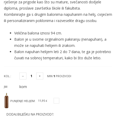
rješenje za prigode kao što su mature, svečanosti dodjele
diploma, proslave završetka škole ili fakulteta.
Kombinirajte ga s drugim balonima napuhanim na helij, cvijećem
ili personaliziranim poklonima i razveselite dragu osobu.
Veličina balona iznosi 94 cm.
Balon je u svome orginalnom pakiranju (nenapuhan), a
može se napuhati helijem ili zrakom.
Balon napuhan helijem leti 2 do 7 dana, te ga je potrebno
čuvati na sobnoj temperaturi, kako bi što duže letio.
KOL.:
MIN
1
PROIZVODI
kom
JM:
11,95
PUNJENJE HELIJEM:
€
DODAJ BILJEŠKU NA PROIZVOD?: