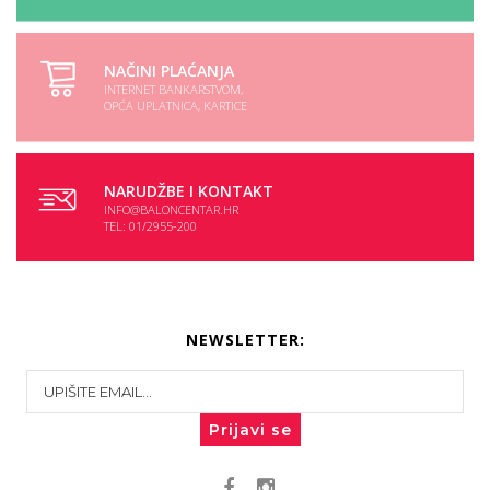
NAČINI PLAĆANJA
INTERNET BANKARSTVOM,
OPĆA UPLATNICA, KARTICE
NARUDŽBE I KONTAKT
INFO@BALONCENTAR.HR
TEL: 01/2955-200
NEWSLETTER:
Prijavi se